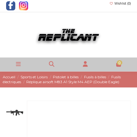
Wishlist (
0
)
0
Accueil
Sports et Loisirs
Pistolet à billes
Fusils à billes
Fusils
électriques
Réplique airsoft M83 A1 Style M4 AEP (Double Eagle)