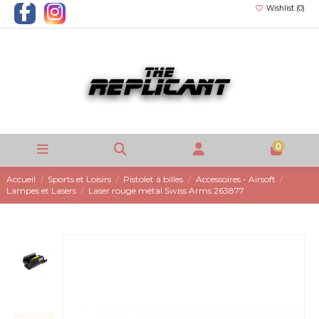
Wishlist (
0
)
0
Accueil
Sports et Loisirs
Pistolet à billes
Accessoires - Airsoft
Lampes et Lasers
Laser rouge métal Swiss Arms 263877