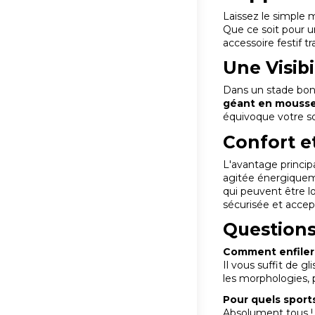
Laissez le simple 
Que ce soit pour 
accessoire festif 
Une Visib
Dans un stade bond
géant en mouss
équivoque votre sou
Confort e
L'avantage princip
agitée énergiquem
qui peuvent être l
sécurisée et accep
Questions
Comment enfiler
Il vous suffit de g
les morphologies, p
Pour quels sport
Absolument tous ! F