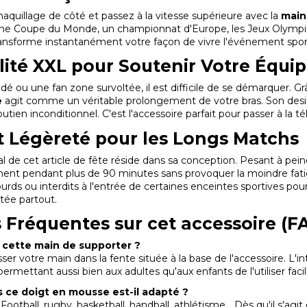
maquillage de côté et passez à la vitesse supérieure avec la
main
une Coupe du Monde, un championnat d'Europe, les Jeux Olympiqu
transforme instantanément votre façon de vivre l'événement sport
ilité XXL pour Soutenir Votre Équi
é ou une fan zone survoltée, il est difficile de se démarquer. 
e
agit comme un véritable prolongement de votre bras. Son design
tien inconditionnel. C'est l'accessoire parfait pour passer à la té
t Légèreté pour les Longs Matchs
al de cet article de fête réside dans sa conception. Pesant à pei
ent pendant plus de 90 minutes sans provoquer la moindre fat
ourds ou interdits à l'entrée de certaines enceintes sportives po
tée partout.
 Fréquentes sur cet accessoire (F
 cette main de supporter ?
lisser votre main dans la fente située à la base de l'accessoire. L
ermettant aussi bien aux adultes qu'aux enfants de l'utiliser fac
s ce doigt en mousse est-il adapté ?
ootball, rugby, basketball, handball, athlétisme... Dès qu'il s'agit