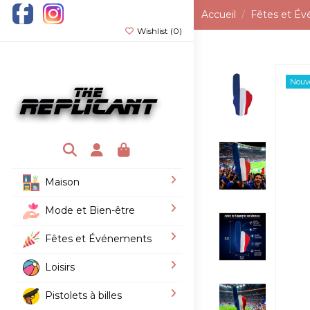
Accueil
Fêtes et É
Wishlist (
0
)
Nouv
Maison
Mode et Bien-être
Fêtes et Événements
Loisirs
Pistolets à billes