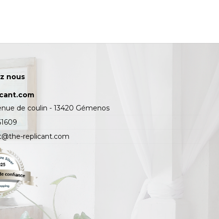
z nous
icant.com
enue de coulin - 13420 Gémenos
61609
t@the-replicant.com