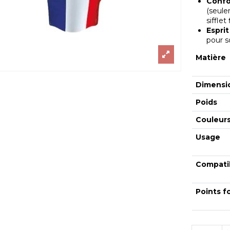
Confo
(seule
sifflet 
Esprit
pour so
Matière
Dimensi
Poids
Couleur
Usage
Compatib
Points f