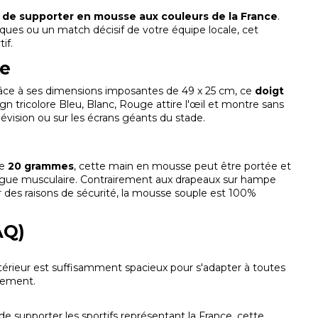
 de supporter en mousse aux couleurs de la France
.
es ou un match décisif de votre équipe locale, cet
if.
pe
Grâce à ses dimensions imposantes de 49 x 25 cm, ce
doigt
 tricolore Bleu, Blanc, Rouge attire l'œil et montre sans
lévision ou sur les écrans géants du stade.
ne
20 grammes
, cette main en mousse peut être portée et
igue musculaire. Contrairement aux drapeaux sur hampe
ur des raisons de sécurité, la mousse souple est 100%
AQ)
'intérieur est suffisamment spacieux pour s'adapter à toutes
ilement.
 de supporter les sportifs représentant la France, cette