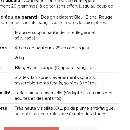
rt absolu :
Conception en mousse ultra-légère
ment 20 grammes) à agiter sans effort jusqu'au coup de
final.
 d'équipe garanti :
Design éclatant Bleu, Blanc, Rouge
utenir les sportifs français dans toutes les disciplines.
Mousse souple haute densité (légère et
sécurisée)
ons
49 cm de hauteur x 25 cm de largeur
20 g
s
Bleu, Blanc, Rouge (Drapeau Français)
Stades, fan zones, événements sportifs,
rassemblements festifs, soirées à thème
ilité
Taille unique universelle (s'adapte aux mains des
adultes et des enfants)
orts
Très haute visibilité XXL, poids plume anti-fatigue,
accepté aux contrôles de sécurité des stades