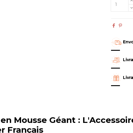
Envo
Livr
Livr
 en Mousse Géant : L'Accessoi
r Français