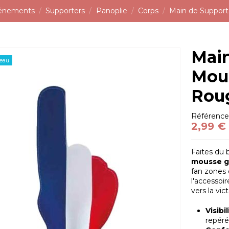
vénements
Supporters
Panoplie
Corps
Main de Support
Main
eau
Mous
Roug
Référenc
2,99 €
Faites du 
mousse g
fan zones
l'accessoi
vers la vict
Visibi
repéré