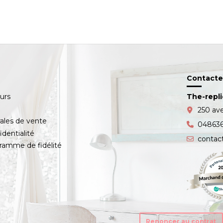
Contacte
ours
The-repl
s
250 av
ales de vente
04863
identialité
contac
amme de fidélité
Renoncer au contrat