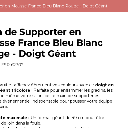
er en Mousse France Bleu Blanc Rouge - Doigt Géant
 de Supporter en
se France Bleu Blanc
e - Doigt Géant
e
ESP-62702
bruit et affichez fièrement vos couleurs avec ce
doigt en
éant tricolore
! Parfaite pour enflammer les gradins, les
 ou même votre salon, cette main de supporter est
re événementiel indispensable pour pousser votre équipe
oire.
lité maximale :
Un format géant de 49 cm pour être
 de loin dans la foule.