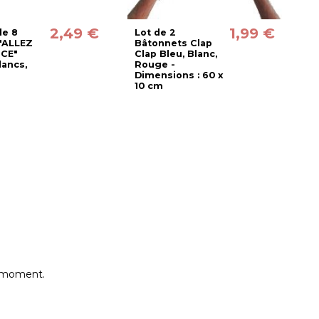
2,49 €
1,99 €
de 8
Lot de 2
G
 "ALLEZ
Bâtonnets Clap
F
CE"
Clap Bleu, Blanc,
F
lancs,
Rouge -
D
Dimensions : 60 x
D
10 cm
c
e moment.