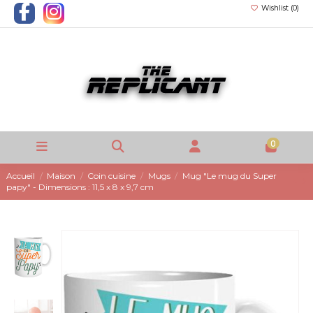
Wishlist (
0
)
0
Accueil
Maison
Coin cuisine
Mugs
Mug "Le mug du Super
papy" - Dimensions : 11,5 x 8 x 9,7 cm