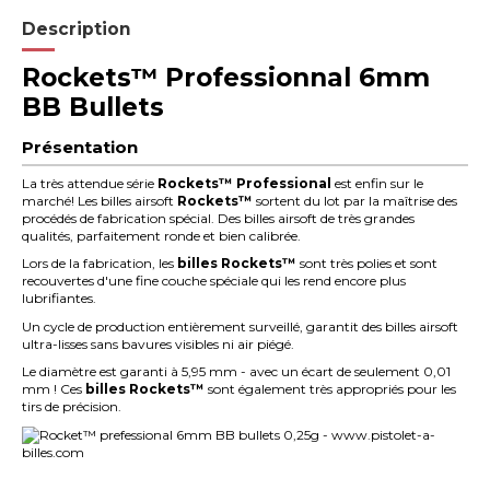
Description
Rockets™ Professionnal 6mm
BB Bullets
Présentation
La très attendue série
Rockets™ Professional
est enfin sur le
marché! Les billes airsoft
Rockets™
sortent du lot par la maîtrise des
procédés de fabrication spécial. Des billes airsoft de très grandes
qualités, parfaitement ronde et bien calibrée.
Lors de la fabrication, les
billes Rockets
™
sont très polies et sont
recouvertes d'une fine couche spéciale qui les rend encore plus
lubrifiantes.
Un cycle de production entièrement surveillé, garantit des billes airsoft
ultra-lisses sans bavures visibles ni air piégé.
Le diamètre est garanti à
5,95 mm
- avec un écart de seulement
0,01
mm
! Ces
billes Rockets
™
sont également très appropriés pour
les
tirs de précision
.