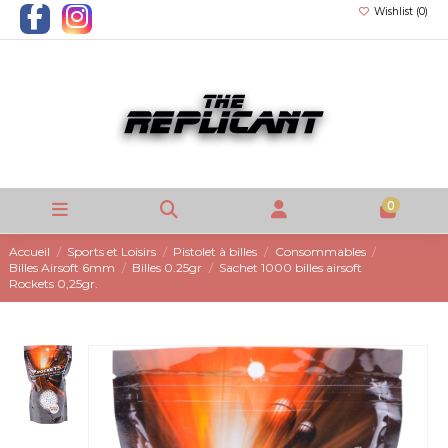
Wishlist (
0
)
0
Accueil
Sports et Loisirs
Pistolet à billes
Consommables
Billes Airsoft 6mm
Billes 0.25gr
Sachet 1000 billes airsoft
Rockets 0,25gr.