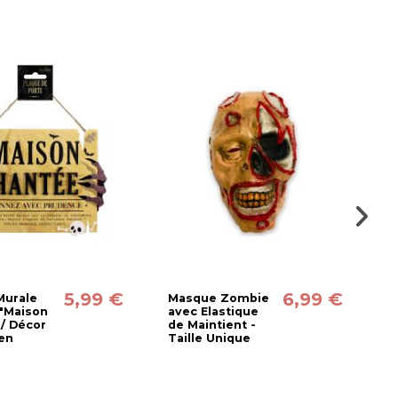
5,99 €
6,99 €
Murale
Masque Zombie
M
 "Maison
avec Elastique
C
 / Décor
de Maintient -
E
en
Taille Unique
M
U