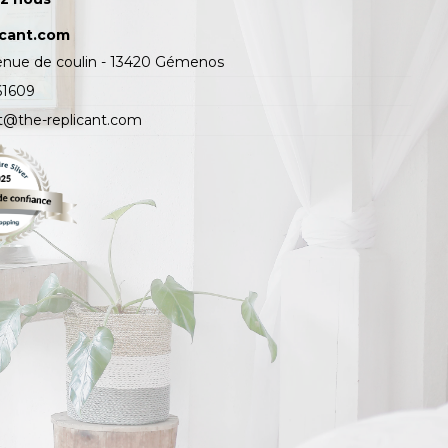
icant.com
enue de coulin - 13420 Gémenos
61609
t@the-replicant.com