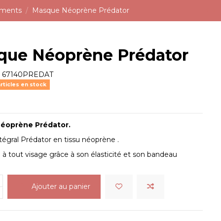
ements
Masque Néoprène Prédator
que Néoprène Prédator
e
67140PREDAT
rticles en stock
éoprène Prédator.
égral Prédator en tissu néoprène .
te à tout visage grâce à son élasticité et son bandeau
Ajouter au panier