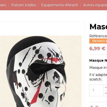
sirs
Pistolet à billes
Équipements d'Airsoft
Autres équip
Mas
Référenc
Derniers a
6,99 €
Masque N
Masque int
Il s' adap
scratch.