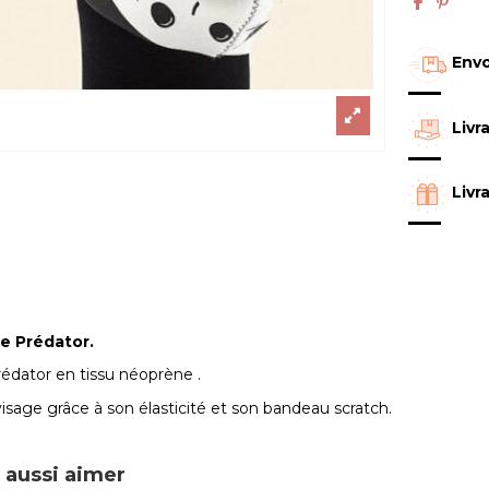
Envo
Livr
Livr
 Prédator.
édator en tissu néoprène .
 visage grâce à son élasticité et son bandeau scratch.
 aussi aimer