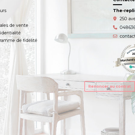
ours
The-repl
s
250 av
ales de vente
04863
identialité
contac
amme de fidélité
Renoncer au contrat