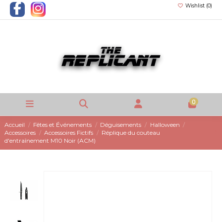
Wishlist (
0
)
0
Accueil
Fêtes et Événements
Déguisements
Halloween
Accessoires
Accessoires Fictifs
Réplique du couteau
d'entraînement M10 Noir (ACM)