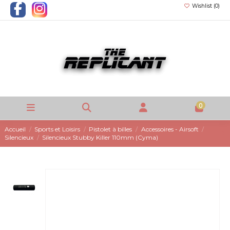
Wishlist (
0
)
0
Accueil
Sports et Loisirs
Pistolet à billes
Accessoires - Airsoft
Silencieux
Silencieux Stubby Killer 110mm (Cyma)