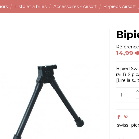
sirs
Pistolet à billes
Accessoires - Airsoft
Bi-pieds Airsoft
Bipi
Référenc
14,99 
Bipied Swi
rail RIS pi
[Lire la sui
swiss
pie