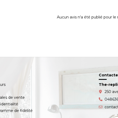
Aucun avis n'a été publié pour l
Contacte
ours
The-repl
s
250 av
ales de vente
04863
identialité
contac
amme de fidélité