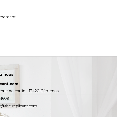
e moment.
z nous
icant.com
enue de coulin - 13420 Gémenos
61609
t@the-replicant.com