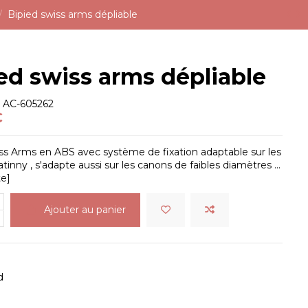
Bipied swiss arms dépliable
ed swiss arms dépliable
e
AC-605262
€
ss Arms en ABS avec système de fixation adaptable sur les
catinny , s'adapte aussi sur les canons de faibles diamètres ...
te]
Ajouter au panier
d