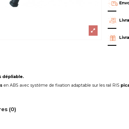
Envo
Livr
Livr
 dépliable.
s
en ABS avec système de fixation adaptable sur les rail RIS
pic
es (0)