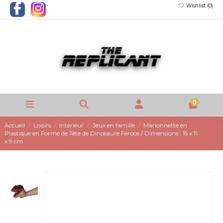
Wishlist (
0
)
0
Accueil
Loisirs
Intérieur
Jeux en famille
Marionnette en
Plastique en Forme de Tête de Dinosaure Féroce / Dimensions : 15 x 11
x 9 cm