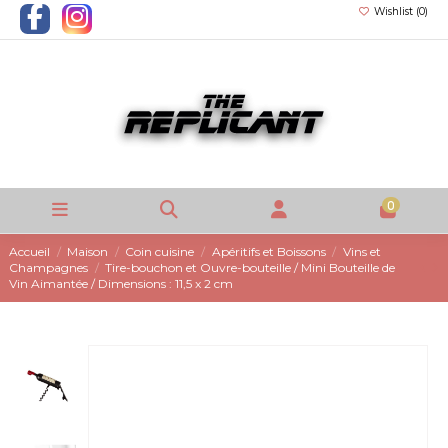
Wishlist (
0
)
0
Accueil
Maison
Coin cuisine
Apéritifs et Boissons
Vins et
Champagnes
Tire-bouchon et Ouvre-bouteille / Mini Bouteille de
Vin Aimantée / Dimensions : 11,5 x 2 cm