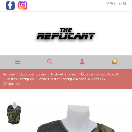
Wishlist (
0
)
0
Accueil
Sports et Loisirs
Pistolet à billes
Équipements d'Airsoft
Vestes Tactiques
Veste Holster Tactique Recon A-Tacs FG
(DMoniac)