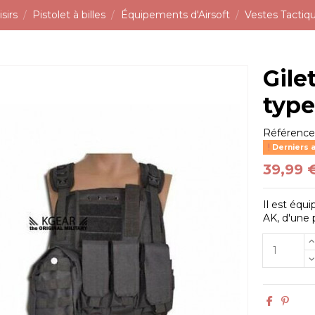
sirs
Pistolet à billes
Équipements d'Airsoft
Vestes Tactiq
Gile
type
Référenc
Derniers a
39,99 
Il est éq
AK, d'une 