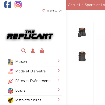
Accueil
Sports et Loi
Wishlist (
0
)
Maison
Mode et Bien-être
Fêtes et Événements
Loisirs
Pistolets à billes