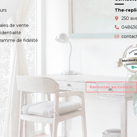
ours
The-repl
s
250 av
ales de vente
04863
identialité
contac
amme de fidélité
Renoncer au contrat