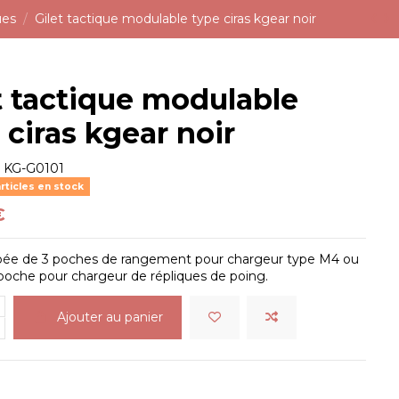
ues
Gilet tactique modulable type ciras kgear noir
t tactique modulable
 ciras kgear noir
e
KG-G0101
rticles en stock
€
uipée de 3 poches de rangement pour chargeur type M4 ou
poche pour chargeur de répliques de poing.
Ajouter au panier