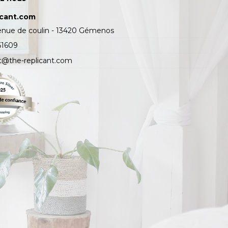
icant.com
enue de coulin - 13420 Gémenos
61609
t@the-replicant.com