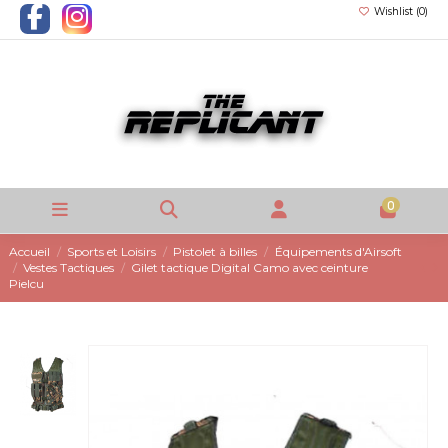
Wishlist (
0
)
0
Accueil
Sports et Loisirs
Pistolet à billes
Équipements d'Airsoft
Vestes Tactiques
Gilet tactique Digital Camo avec ceinture
Pielcu