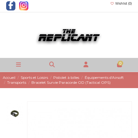
Wishlist (
0
)
0
Accueil
Sports et Loisirs
Pistolet à billes
Équipements d'Airsoft
Transports
Bracelet Survie Paracorde OD (Tactical OPS)