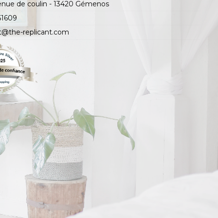
enue de coulin - 13420 Gémenos
61609
t@the-replicant.com