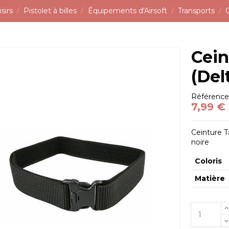
sirs
Pistolet à billes
Équipements d'Airsoft
Transports
Cein
(Del
Référenc
7,99 €
Ceinture T
noire
Coloris
Matière