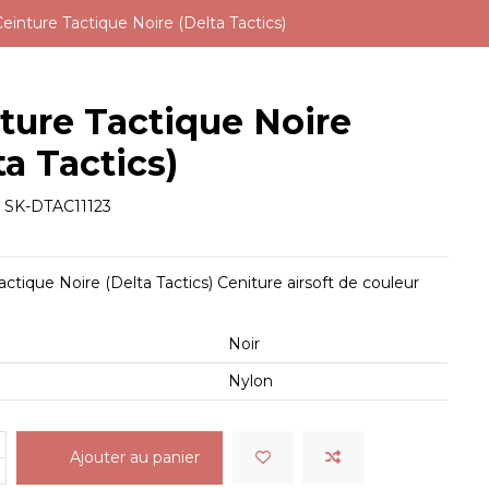
Ceinture Tactique Noire (Delta Tactics)
ture Tactique Noire
ta Tactics)
e
SK-DTAC11123
actique Noire (Delta Tactics) Ceniture airsoft de couleur
Noir
Nylon
Ajouter au panier