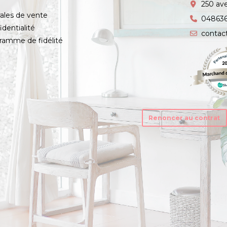
s
250 av
ales de vente
04863
identialité
contac
amme de fidélité
Renoncer au contrat