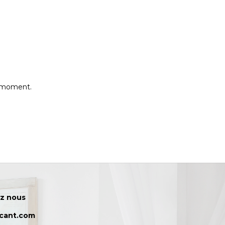
e moment.
z nous
icant.com