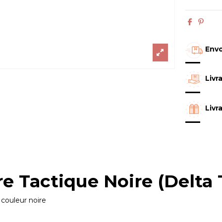
Envo
Livr
Livr
e Tactique Noire (Delta 
 couleur noire