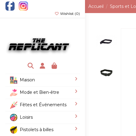
Accueil
Sports et Loi
Wishlist (
0
)
Maison
Mode et Bien-être
Fêtes et Événements
Loisirs
Pistolets à billes