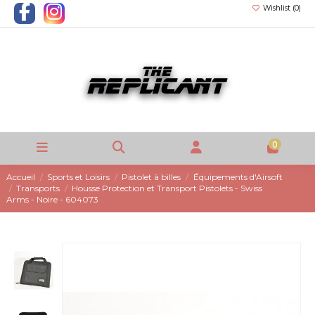
Wishlist (
0
)
0
Accueil
Sports et Loisirs
Pistolet à billes
Équipements d'Airsoft
Transports
Housse Protection et Transport Pistolets - Swiss
Arms - Noire - 604073