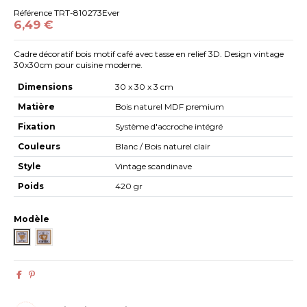
Référence
TRT-810273Ever
6,49 €
Cadre décoratif bois motif café avec tasse en relief 3D. Design vintage
30x30cm pour cuisine moderne.
Dimensions
30 x 30 x 3 cm
Matière
Bois naturel MDF premium
Fixation
Système d'accroche intégré
Couleurs
Blanc / Bois naturel clair
Style
Vintage scandinave
Poids
420 gr
Modèle
Every Day Coffee
Take a Coffee