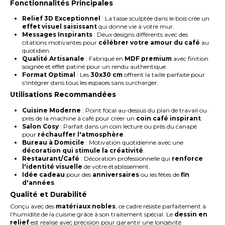
Fonctionnalités Principales
Relief 3D Exceptionnel
: La tasse sculptée dans le bois crée un
effet visuel saisissant
qui donne vie à votre mur.
Messages Inspirants
: Deux designs différents avec des
citations motivantes pour
célébrer votre amour du café
au
quotidien.
Qualité Artisanale
: Fabriqué en
MDF premium
avec finition
soignée et effet patiné pour un rendu authentique.
Format Optimal
: Les
30x30 cm
offrent la taille parfaite pour
s'intégrer dans tous les espaces sans surcharger.
Utilisations Recommandées
Cuisine Moderne
: Point focal au-dessus du plan de travail ou
près de la machine à café pour créer un
coin café inspirant
.
Salon Cosy
: Parfait dans un coin lecture ou près du canapé
pour
réchauffer l'atmosphère
.
Bureau à Domicile
: Motivation quotidienne avec une
décoration qui stimule la créativité
.
Restaurant/Café
: Décoration professionnelle qui
renforce
l'identité visuelle
de votre établissement.
Idée cadeau
pour des
anniversaires
ou les fêtes de
fin
d'années
.
Qualité et Durabilité
Conçu avec des
matériaux nobles
, ce cadre résiste parfaitement à
l'humidité de la cuisine grâce à son traitement spécial. Le
dessin en
relief
est réalisé avec précision pour garantir une longévité