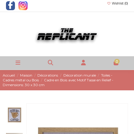
Wishlist (
0
)
0
Accueil
Maison
Décorations
Décoration murale
Toiles -
Cadres métal ou Bois
Cadre en Bois avec Motif Tasse en Relief -
Dimensions: 30 x 30 cm