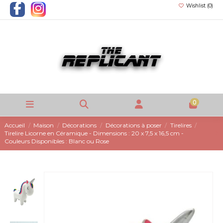
Wishlist (
0
)
0
Accueil
Maison
Décorations
Décorations à poser
Tirelires
Tirelire Licorne en Céramique - Dimensions : 20 x 7,5 x 16,5 cm -
Couleurs Disponibles : Blanc ou Rose