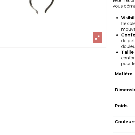
fête natio
vous déma
Visibi
flexib
mouv
Confo
de pet
douleu
Taille
confor
pour l
Matière
Dimensi
Poids
Couleur