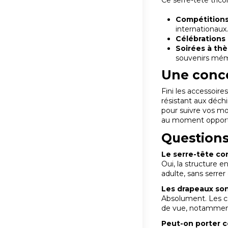
Compétitions 
internationaux
Célébrations 
Soirées à thè
souvenirs mém
Une conce
Fini les accessoire
résistant aux déchi
pour suivre vos mo
au moment oppor
Questions
Le serre-tête con
Oui, la structure e
adulte, sans serrer 
Les drapeaux son
Absolument. Les co
de vue, notamment
Peut-on porter c