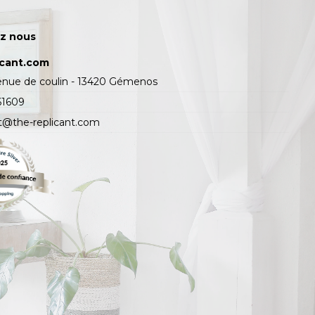
z nous
icant.com
enue de coulin - 13420 Gémenos
61609
t@the-replicant.com