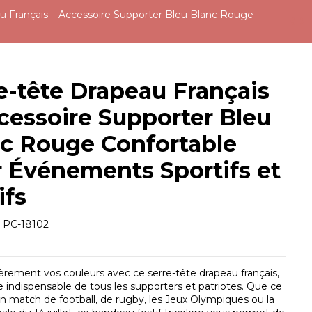
u Français – Accessoire Supporter Bleu Blanc Rouge
e-tête Drapeau Français
cessoire Supporter Bleu
c Rouge Confortable
 Événements Sportifs et
ifs
e
PC-18102
ièrement vos couleurs avec ce serre-tête drapeau français,
re indispensable de tous les supporters et patriotes. Que ce
un match de football, de rugby, les Jeux Olympiques ou la