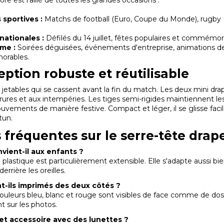
sportives :
Matchs de football (Euro, Coupe du Monde), rugby (T
.
nationales :
Défilés du 14 juillet, fêtes populaires et commémor
me :
Soirées déguisées, événements d'entreprise, animations d
orables.
ption robuste et réutilisable
s jetables qui se cassent avant la fin du match. Les deux mini dra
rures et aux intempéries. Les tiges semi-rigides maintiennent les 
uvements de manière festive. Compact et léger, il se glisse fac
tun.
 fréquentes sur le serre-tête drap
vient-il aux enfants ?
n plastique est particulièrement extensible. Elle s'adapte aussi bie
derrière les oreilles.
t-ils imprimés des deux côtés ?
uleurs bleu, blanc et rouge sont visibles de face comme de dos,
 sur les photos.
et accessoire avec des lunettes ?