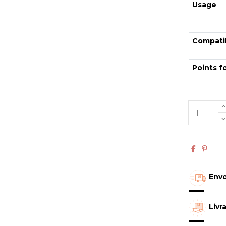
Usage
Compatib
Points f
Envo
Livr