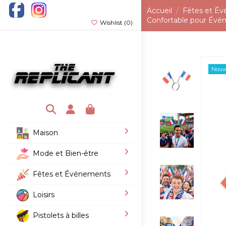
Accueil
Fêtes et É
Confortable pour Évén
Wishlist (
0
)
Nouv
Maison
Mode et Bien-être
Fêtes et Événements
Loisirs
Pistolets à billes