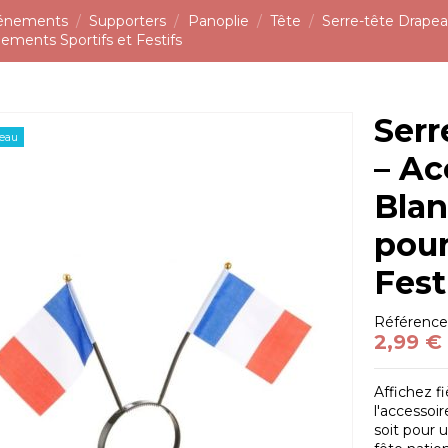
vénements
Supporters
Panoplie
Tête
Serre-tête Drapea
ements Sportifs et Festifs
Serr
eau
– Ac
Blan
pour
Fest
Référenc
2,99 €
Affichez f
l'accessoi
soit pour 