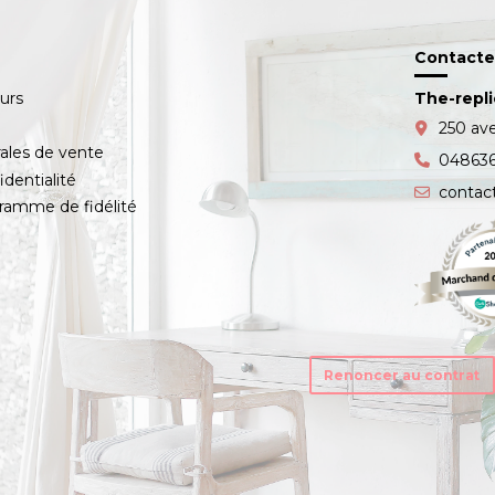
Contacte
ours
The-repl
s
250 av
ales de vente
04863
identialité
contac
amme de fidélité
Renoncer au contrat