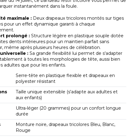
nale du 14 juillet, ce bandeau festif tricolore vous permet de
rquer instantanément dans la foule.
lité maximale :
Deux drapeaux tricolores montés sur tiges
les pour un effet dynamique garanti à chaque
ement.
rt prolongé :
Structure légère en plastique souple dotée
ites dents intérieures pour un maintien parfait sans
r, même après plusieurs heures de célébration.
 universelle :
Sa grande flexibilité lui permet de s'adapter
tablement à toutes les morphologies de tête, aussi bien
es adultes que pour les enfants.
Serre-tête en plastique flexible et drapeaux en
polyester résistant
ons
Taille unique extensible (s'adapte aux adultes et
aux enfants)
Ultra-léger (20 grammes) pour un confort longue
durée
s
Monture noire, drapeaux tricolores Bleu, Blanc,
Rouge