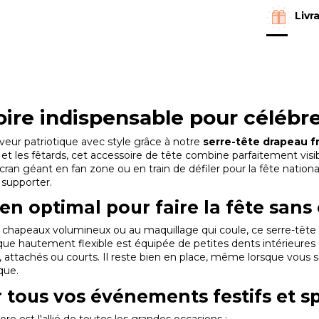
Livr
oire indispensable pour célébre
veur patriotique avec style grâce à notre
serre-tête drapeau f
et les fêtards, cet accessoire de tête combine parfaitement visib
cran géant en fan zone ou en train de défiler pour la fête nation
 supporter.
en optimal pour faire la fête sans
chapeaux volumineux ou au maquillage qui coule, ce serre-tête 
ique hautement flexible est équipée de petites dents intérieures 
, attachés ou courts. Il reste bien en place, même lorsque vous
que.
 tous vos événements festifs et sp
ore est l'allié de toutes les grandes occasions :