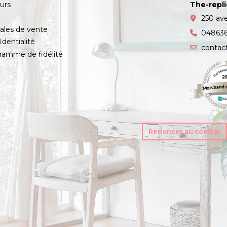
ours
The-repl
s
250 av
ales de vente
04863
identialité
contac
amme de fidélité
Renoncer au contrat