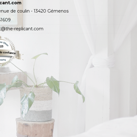
icant.com
enue de coulin - 13420 Gémenos
61609
t@the-replicant.com