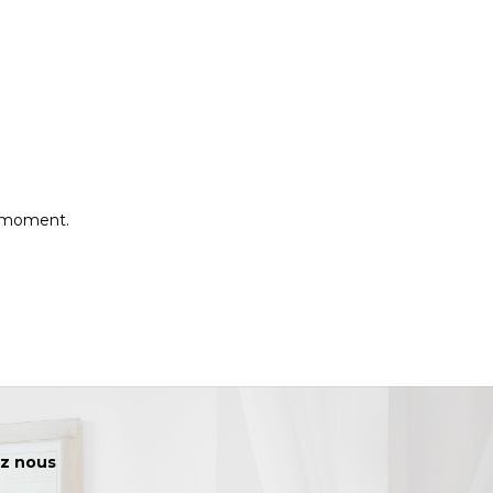
e moment.
z nous