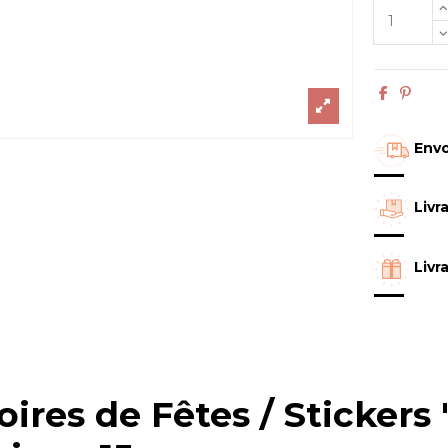
Envo
Livr
Livr
oires de Fêtes / Sticker