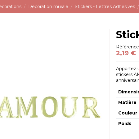
écorations
Décoration murale
Stickers - Lettres Adhésives
Sti
Référenc
2,19 €
Apportez 
stickers A
anniversair
Dimensi
Matière
Couleur
Poids