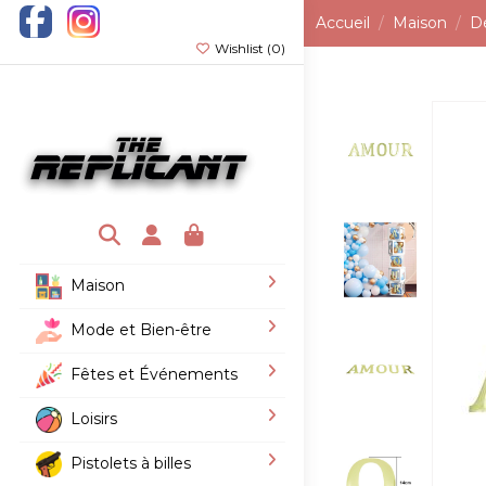
Accueil
Maison
D
Wishlist (
0
)
Maison
Mode et Bien-être
Fêtes et Événements
Loisirs
Pistolets à billes