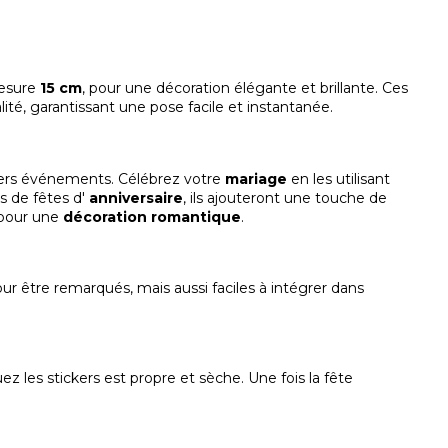
esure
15 cm
, pour une décoration élégante et brillante. Ces
té, garantissant une pose facile et instantanée.
ivers événements. Célébrez votre
mariage
en les utilisant
s de fêtes d'
anniversaire
, ils ajouteront une touche de
l pour une
décoration romantique
.
r être remarqués, mais aussi faciles à intégrer dans
z les stickers est propre et sèche. Une fois la fête