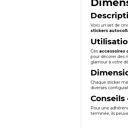
Dimens
Descript
Voici un set de ci
stickers autocol
Utilisati
Ces
accessoires 
pour décorer des m
glamour à votre dé
Dimensi
Chaque sticker m
diverses configura
Conseils 
Pour une adhérence
terminée, ils peuve