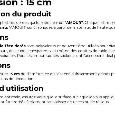
ion : 15 cm
ion du produit
nq Lettres dorées qui forment le mot
"AMOUR".
Chaque lettre m
lants
"AMOUR" sont fabriqués à partir de matériaux de haute quali
ons
de fête dorés
sont polyvalents et peuvent être utilisés pour d
urs, des cubes transparents, et même des centres de table. Lor
coration. Pour les amoureux, ces stickers sont l'accessoire idéa
ons
esure
15 cm
de diamètre, ce qui les rend suffisamment grands pou
tions de décoration.
d'utilisation
 optimale, assurez-vous que la surface sur laquelle vous applique
nt être retirés facilement sans laisser de traces ou de résidus.