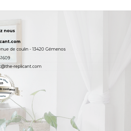
z nous
icant.com
enue de coulin - 13420 Gémenos
61609
t@the-replicant.com