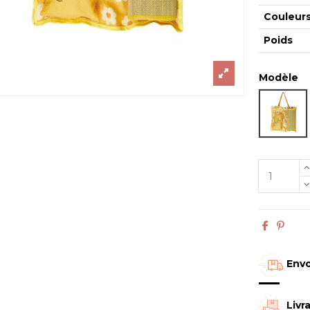
Couleur
Poids
Modèle
SP_J
Envo
Livr