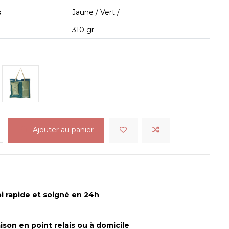
s
Jaune / Vert /
310 gr
AUNE
SP_VERT
Ajouter au panier
i rapide et soigné en 24h
aison en point relais ou à domicile