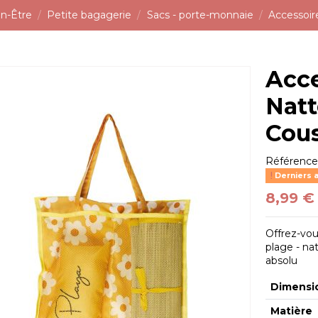
n-Être
Petite bagagerie
Sacs - porte-monnaie
Accessoir
Acce
Natt
Cou
Référenc
Derniers a
8,99 €
Offrez-vo
plage - na
absolu
Dimensi
Matière