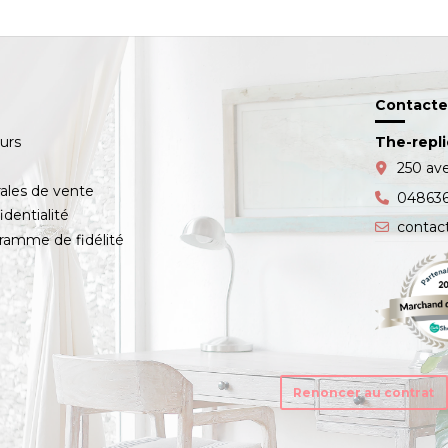
Contacte
ours
The-repl
s
250 av
ales de vente
04863
identialité
contac
amme de fidélité
Renoncer au contrat