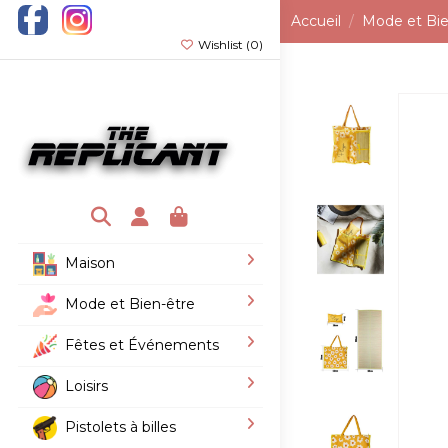
Accueil
Mode et Bie
Wishlist (
0
)
Maison
Mode et Bien-être
Fêtes et Événements
Loisirs
Pistolets à billes