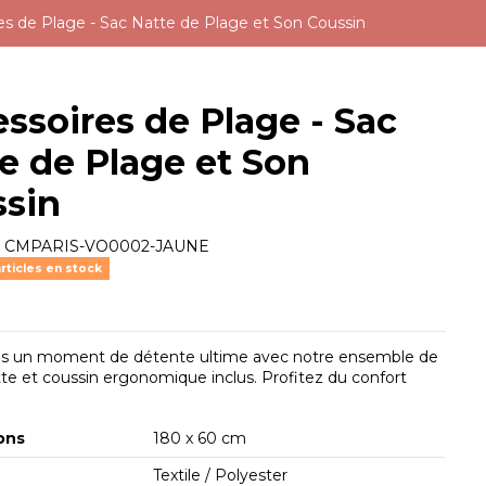
es de Plage - Sac Natte de Plage et Son Coussin
ssoires de Plage - Sac
e de Plage et Son
ssin
e
CMPARIS-VO0002-JAUNE
rticles en stock
us un moment de détente ultime avec notre ensemble de
tte et coussin ergonomique inclus. Profitez du confort
ons
180 x 60 cm
Textile / Polyester