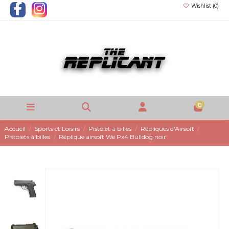
Wishlist (
0
)
0
Accueil
Sports et Loisirs
Pistolet à billes
Répliques d'Airsoft
Pistolets à billes
Réplique airsoft We Px4 Bulldog noir