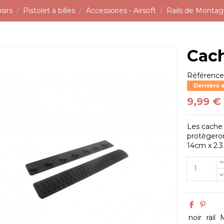
sirs
Pistolet à billes
Accessoires - Airsoft
Rails de Monta
Cach
Référenc
Derniers a
9,99 €
Les cache 
protègeron
14cm x 2.
noir
rail