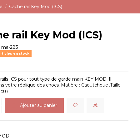
ge
Cache rail Key Mod (ICS)
e rail Key Mod (ICS)
e
ma-283
rticles en stock
rails ICS pour tout type de garde main KEY MOD. Il
s votre réplique des chocs. Matière : Caoutchouc .Taille:
3 cm
Ajouter au panier
MOD