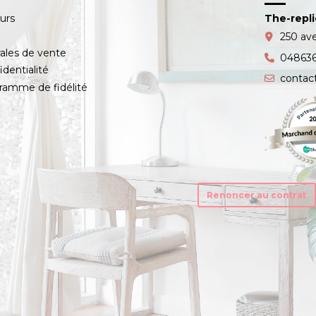
ours
The-repl
s
250 av
ales de vente
04863
identialité
contac
amme de fidélité
Renoncer au contrat