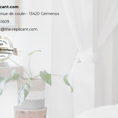
icant.com
enue de coulin - 13420 Gémenos
61609
t@the-replicant.com