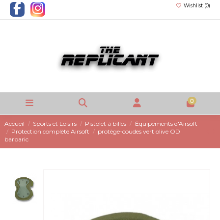
Wishlist (
0
)
0
Accueil
Sports et Loisirs
Pistolet à billes
Équipements d'Airsoft
Protection complète Airsoft
protège-coudes vert olive OD
barbaric