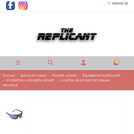
Wishlist (
0
)
0
Accueil
Sports et Loisirs
Pistolet à billes
Équipements d'Airsoft
Protection complète Airsoft
Lunettes de protection bleues
sécureva