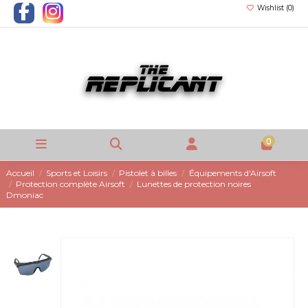
Wishlist (
0
)
0
Accueil
Sports et Loisirs
Pistolet à billes
Équipements d'Airsoft
Protection complète Airsoft
Lunettes de protection noires
Dmoniac