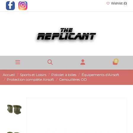
Wishlist (
0
)
0
Accueil
Sports et Loisirs
Pistolet à billes
Équipements d'Airsoft
Protection complète Airsoft
Genouillères OD