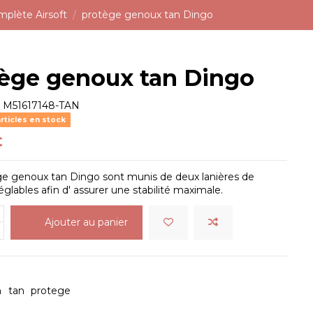
mplète Airsoft
protège genoux tan Dingo
ège genoux tan Dingo
e
M51617148-TAN
rticles en stock
€
ge genoux tan Dingo sont munis de deux lanières de
églables afin d' assurer une stabilité maximale.
Ajouter au panier
n
tan
protege