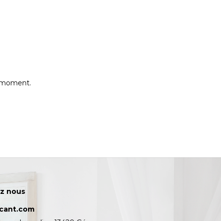
e moment.
z nous
icant.com