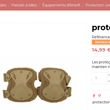
sirs
Pistolet à billes
Équipements d'Airsoft
Protection co
prot
Référenc
Derniers a
14,99 
Les protè
maintien r
protectio