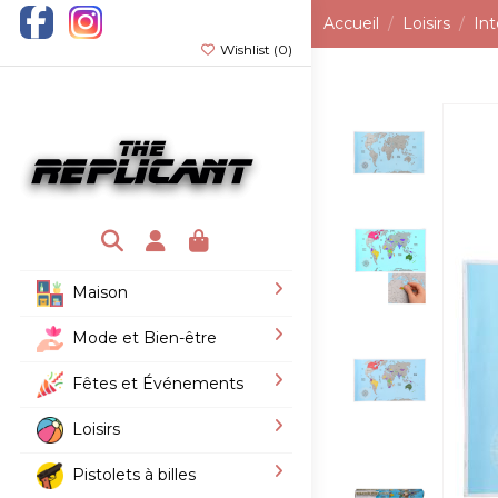
Accueil
Loisirs
Int
Wishlist (
0
)
Maison
Mode et Bien-être
Fêtes et Événements
Loisirs
Pistolets à billes