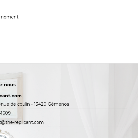
e moment.
z nous
icant.com
enue de coulin - 13420 Gémenos
61609
t@the-replicant.com