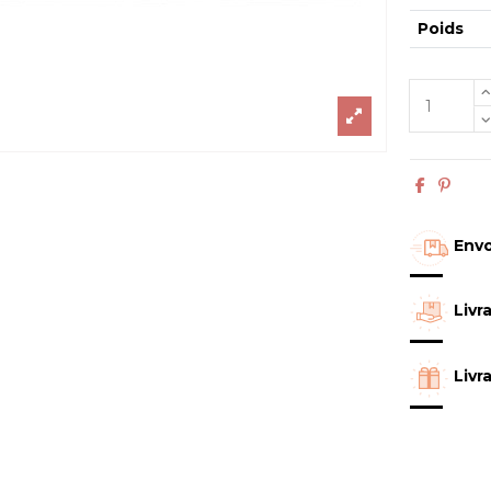
Poids
Envo
Livr
Livr