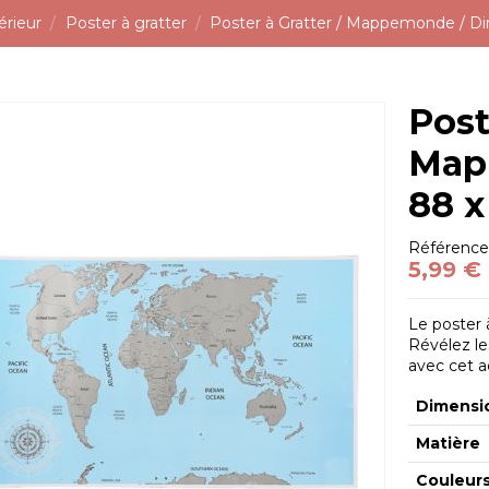
érieur
Poster à gratter
Poster à Gratter / Mappemonde / Di
Post
Map
88 x
Référenc
5,99 €
Le poster 
Révélez le
avec cet a
Dimensi
Matière
Couleur