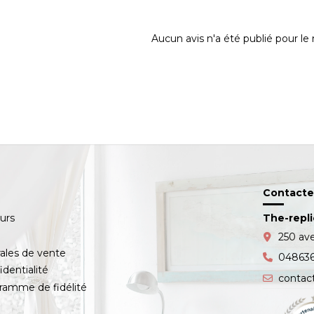
Aucun avis n'a été publié pour l
Contacte
ours
The-repl
s
250 av
ales de vente
04863
identialité
contac
amme de fidélité