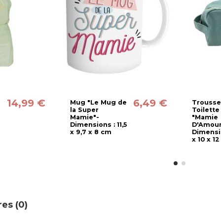
14,99 €
6,49 €
Mug "Le Mug de
Trousse
la Super
Toilette
Mamie"-
"Mamie
Dimensions : 11,5
D'Amour
x 9,7 x 8 cm
Dimensi
x 10 x 1
es (0)