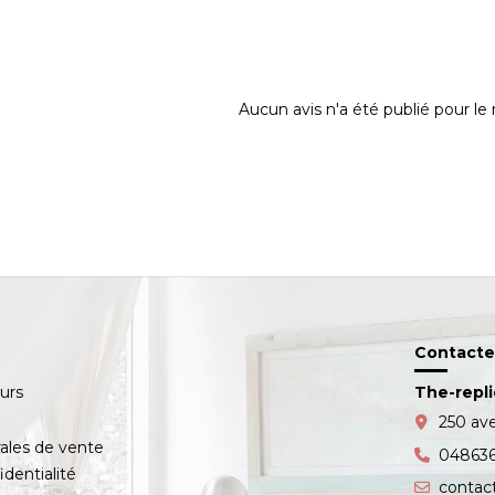
Aucun avis n'a été publié pour l
Contacte
ours
The-repl
s
250 av
ales de vente
04863
identialité
contac