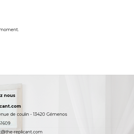
e moment.
z nous
icant.com
enue de coulin - 13420 Gémenos
61609
t@the-replicant.com