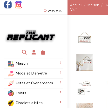
Accueil
Maison
D
Vie"
Wishlist (
0
)
Maison
Mode et Bien-être
Fêtes et Événements
Loisirs
Pistolets à billes