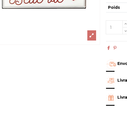
Poids
Envo
Livr
Livr