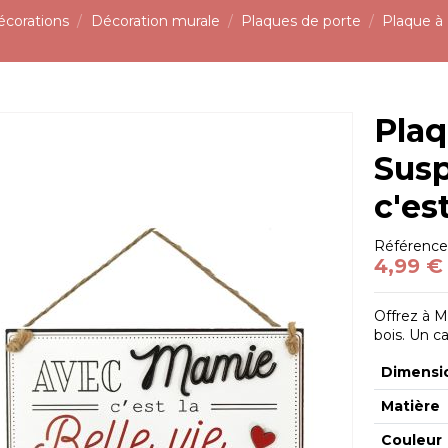
écorations
Décoration murale
Plaques de porte
Plaque à 
Plaq
Sus
c'es
Référenc
4,99 €
Offrez à 
bois. Un c
Dimensi
Matière
Couleur