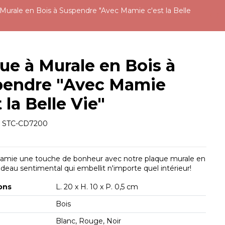
Murale en Bois à Suspendre "Avec Mamie c'est la Belle
ue à Murale en Bois à
pendre "Avec Mamie
t la Belle Vie"
e
STC-CD7200
Mamie une touche de bonheur avec notre plaque murale en
adeau sentimental qui embellit n'importe quel intérieur!
ons
L. 20 x H. 10 x P. 0,5 cm
Bois
Blanc, Rouge, Noir