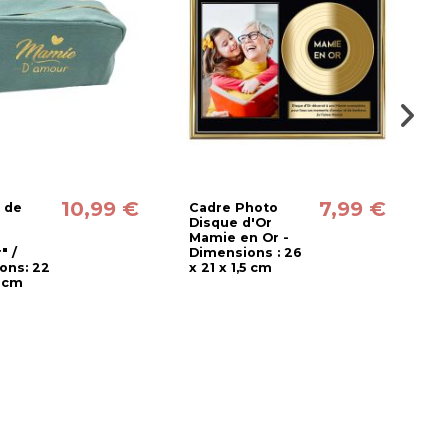
10,99 €
7,99 €
 de
Cadre Photo
C
Disque d'Or
"
Mamie en Or -
M
" /
Dimensions : 26
M
ons: 22
x 21 x 1,5 cm
D
2 cm
x