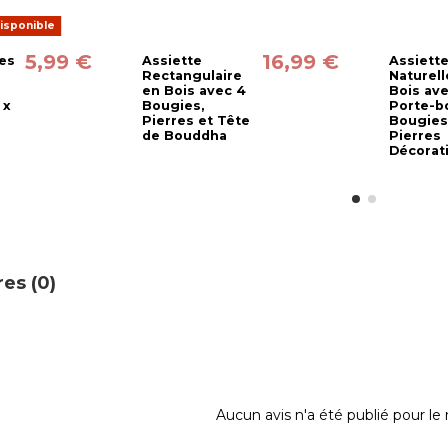
isponible
5,99 €
16,99 €
es
Assiette
Assiett
Rectangulaire
Naturell
en Bois avec 4
Bois av
 x
Bougies,
Porte-b
Pierres et Tête
Bougies
de Bouddha
Pierres
Décorat
es (0)
Aucun avis n'a été publié pour l