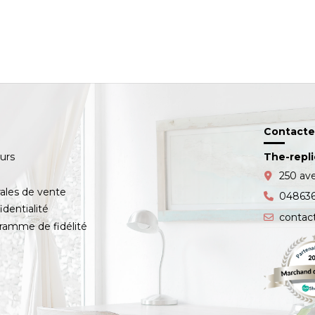
Contacte
ours
The-repl
s
250 av
ales de vente
04863
identialité
contac
amme de fidélité