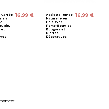
16,99 €
16,99 €
e Carrée
Assiette Ronde
P
e en
Naturelle en
A
ec
Bois avec
V
ougie,
Porte-Bougies,
D
 et
Bougies et
6
Pierres
ives
Décoratives
e moment.