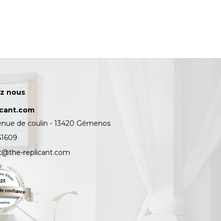
z nous
icant.com
enue de coulin - 13420 Gémenos
61609
t@the-replicant.com