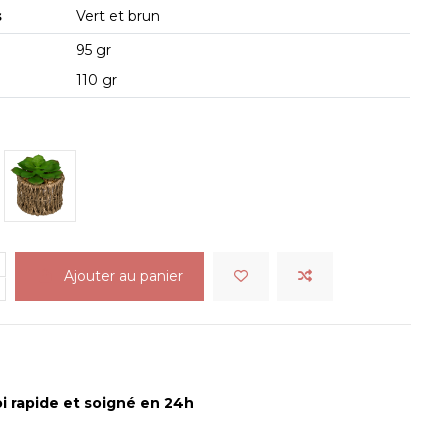
s
Vert et brun
95 gr
110 gr
e pointue
Plante plate
Ajouter au panier
i rapide et soigné en 24h