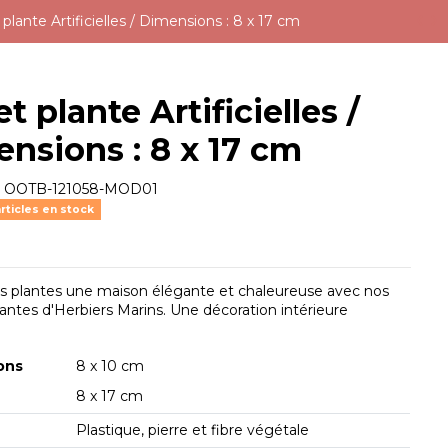
 plante Artificielles / Dimensions : 8 x 17 cm
et plante Artificielles /
nsions : 8 x 17 cm
e
OOTB-121058-MOD01
rticles en stock
s plantes une maison élégante et chaleureuse avec nos
antes d'Herbiers Marins. Une décoration intérieure
ons
8 x 10 cm
8 x 17 cm
Plastique, pierre et fibre végétale