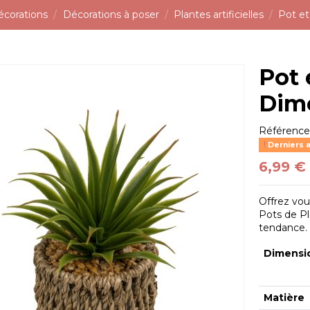
écorations
Décorations à poser
Plantes artificielles
Pot et
Pot 
Dime
Référenc
Derniers a
6,99 €
Offrez vou
Pots de Pl
tendance.
Dimensi
Matière