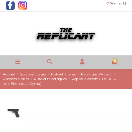
Wishlist (
0
)
0
Accueil
Sports et Loisirs
Pistolet à billes
Répliques d'Airsoft
Pistolets à billes
Pistolets électriques
Réplique airsoft G18C AEP
Noir Électrique (Cyma)