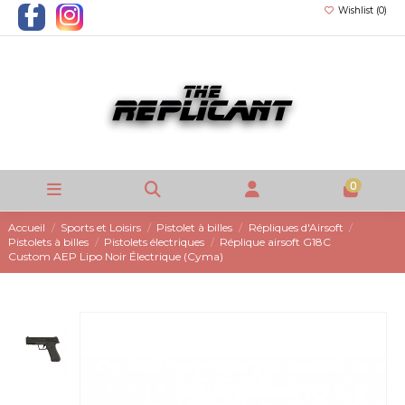
Wishlist (
0
)
0
Accueil
Sports et Loisirs
Pistolet à billes
Répliques d'Airsoft
Pistolets à billes
Pistolets électriques
Réplique airsoft G18C
Custom AEP Lipo Noir Électrique (Cyma)