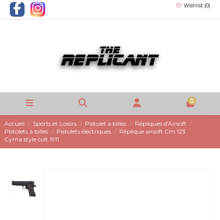
Wishlist (
0
)
0
Accueil
Sports et Loisirs
Pistolet à billes
Répliques d'Airsoft
Pistolets à billes
Pistolets électriques
Réplique airsoft Cm.123
Cyma style colt 1911