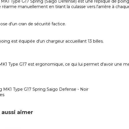
ft MK1 Type G17 Spring (Saigo Defense) est une réplique de poi
réarme manuellement en tirant la culasse vers l'arrière à chaque 
ose d'un cran de sécurité factice.
oing est équipée d'un chargeur accueillant 13 billes.
K1 Type G17 est ergonomique, ce qui lui permet d'avoir une mei
ng MK1 Type G17 Spring Saigo Defense - Noir
les
 aussi aimer