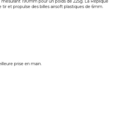
ng mesurant 190mm pour un poids de 225g. La Réplique
tir et propulse des billes airsoft plastiques de 6mm.
lleure prise en main.