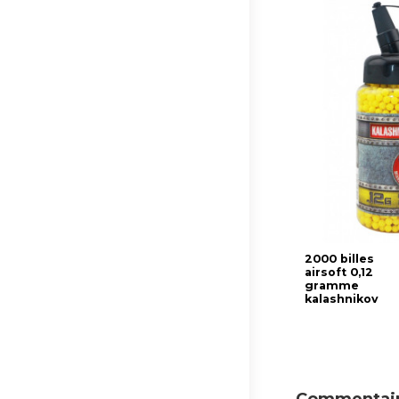
2000 billes
airsoft 0,12
gramme
kalashnikov
Commentair