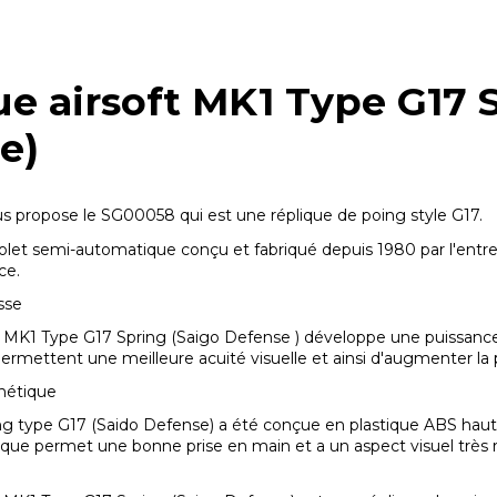
e airsoft MK1 Type G17 
e)
 propose le SG00058 qui est une réplique de poing style G17.
tolet semi-automatique conçu et fabriqué depuis 1980 par l'entre
ce.
sse
t MK1 Type G17 Spring (Saigo Defense ) développe une puissance d
rmettent une meilleure acuité visuelle et ainsi d'augmenter la pr
hétique
ng type G17 (Saido Defense) a été conçue en plastique ABS haute d
e permet une bonne prise en main et a un aspect visuel très ré