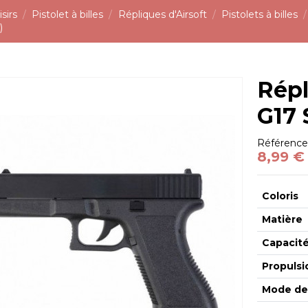
sirs
Pistolet à billes
Répliques d'Airsoft
Pistolets à billes
)
Répl
G17 
Référenc
8,99 €
Coloris
Matière
Capacit
Propulsi
Mode de 