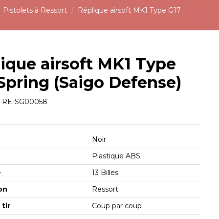
Pistolets à Ressort
Réplique airsoft MK1 Type G17
ique airsoft MK1 Type
Spring (Saigo Defense)
e
RE-SG00058
Noir
Plastique ABS
é
13 Billes
on
Ressort
tir
Coup par coup