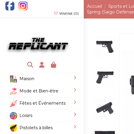
Accueil
Sports et Loi
Spring (Saigo Defense
Wishlist (
0
)
Maison
Mode et Bien-être
Fêtes et Événements
Loisirs
Pistolets à billes