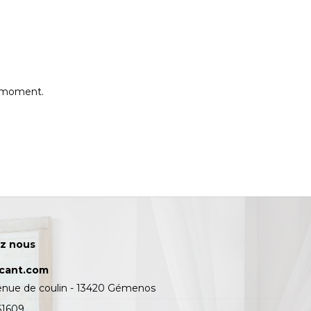
e moment.
z nous
icant.com
enue de coulin - 13420 Gémenos
61609