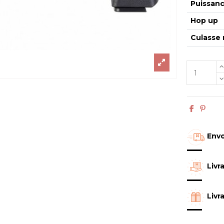
Puissan
Hop up
Culasse 
Envo
Livr
Livr