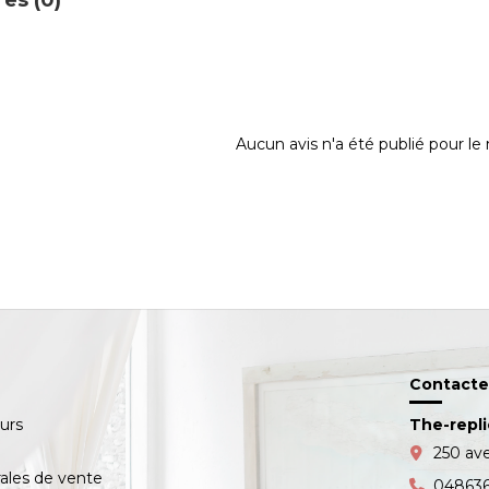
Aucun avis n'a été publié pour l
Contacte
ours
The-repl
s
250 av
ales de vente
04863