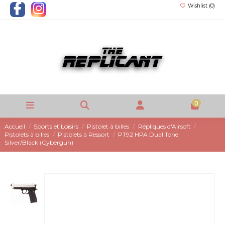
Wishlist (
0
)
0
Accueil
Sports et Loisirs
Pistolet à billes
Répliques d'Airsoft
Pistolets à billes
Pistolets à Ressort
PT92 HPA Dual Tone
Silver/Black (Cybergun)