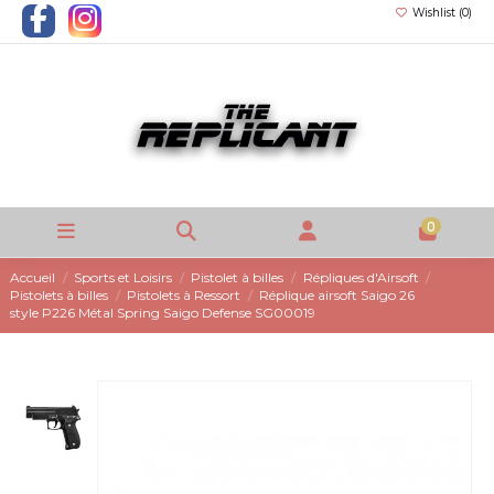
Wishlist (
0
)
0
Accueil
Sports et Loisirs
Pistolet à billes
Répliques d'Airsoft
Pistolets à billes
Pistolets à Ressort
Réplique airsoft Saigo 26
style P226 Métal Spring Saigo Defense SG00019