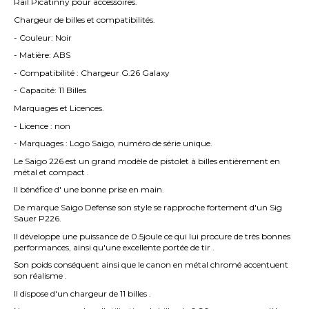
Rail Picatinny pour accessoires.
Chargeur de billes et compatibilités.
- Couleur: Noir
- Matière: ABS
- Compatibilité : Chargeur G.26 Galaxy
- Capacité: 11 Billes
Marquages et Licences.
- Licence : non
- Marquages : Logo Saigo, numéro de série unique.
Le Saigo 226 est un grand modèle de pistolet à billes entièrement en
métal et compact .
Il bénéfice d' une bonne prise en main.
De marque Saigo Defense son style se rapproche fortement d'un Sig
Sauer P226.
Il développe une puissance de 0.5joule ce qui lui procure de très bonnes
performances, ainsi qu'une excellente portée de tir .
Son poids conséquent ainsi que le canon en métal chromé accentuent
son réalisme .
Il dispose d'un chargeur de 11 billes .