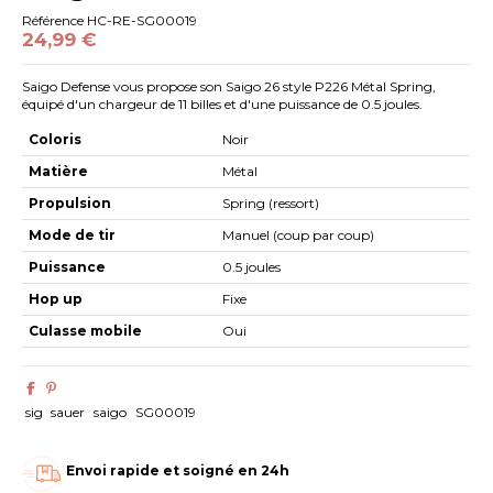
Référence
HC-RE-SG00019
24,99 €
Saigo Defense vous propose son Saigo 26 style P226 Métal Spring,
équipé d'un chargeur de 11 billes et d'une puissance de 0.5 joules.
Coloris
Noir
Matière
Métal
Propulsion
Spring (ressort)
Mode de tir
Manuel (coup par coup)
Puissance
0.5 joules
Hop up
Fixe
Culasse mobile
Oui
sig
sauer
saigo
SG00019
Envoi rapide et soigné en 24h