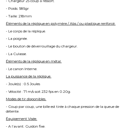
- Chargeur 25 coup à ressort.
- Poids: 585gr
- Taille: 218mm
Éléments de la réplique en polymère / Abs / ou plastique renforcé.
- Le corps de la réplique.
- La poignée.
- Le bouton de déverrouillage du chargeur.
- La Culasse.
Éléments de la réplique en métal.
- Le canon Interne.
La puissance de la réplique.
- Joule(s) : 0.5 Joules
- Vélocité : 71 m/s soit 232 fps en 0.20g.
Modes de tir disponibles.
- Coup par coup, une bille est tirée à chaque pression de la queue de
détente.
Équipement Visée.
- A l’avant: Guidon fixe.