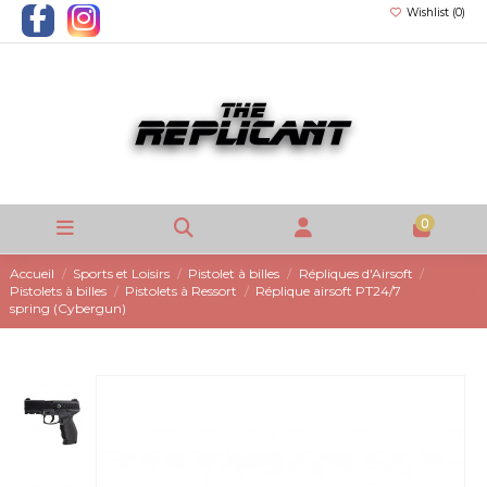
Wishlist (
0
)
0
Accueil
Sports et Loisirs
Pistolet à billes
Répliques d'Airsoft
Pistolets à billes
Pistolets à Ressort
Réplique airsoft PT24/7
spring (Cybergun)