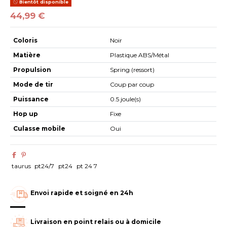
Bientôt disponible
44,99 €
Coloris
Noir
Matière
Plastique ABS/Métal
Propulsion
Spring (ressort)
Mode de tir
Coup par coup
Puissance
0.5 joule(s)
Hop up
Fixe
Culasse mobile
Oui
taurus
pt24/7
pt24
pt 24 7
Envoi rapide et soigné en 24h
Livraison en point relais ou à domicile