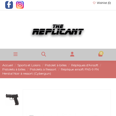
Wishlist (
0
)
0
Accueil
Sports et Loisirs
Pistolet à billes
Répliques d'Airsoft
Pistolets à billes
Pistolets à Ressort
Réplique airsoft FNS-9 FN
Herstal Noir à ressort (Cybergun)