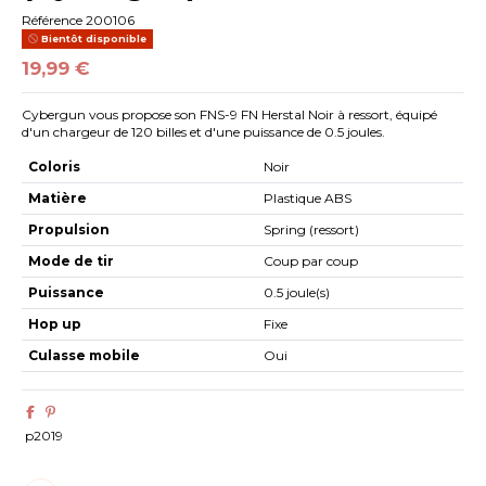
Référence
200106
Bientôt disponible
19,99 €
Cybergun vous propose son FNS-9 FN Herstal Noir à ressort, équipé
d'un chargeur de 120 billes et d'une puissance de 0.5 joules.
Coloris
Noir
Matière
Plastique ABS
Propulsion
Spring (ressort)
Mode de tir
Coup par coup
Puissance
0.5 joule(s)
Hop up
Fixe
Culasse mobile
Oui
p2019