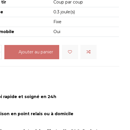
tir
Coup par coup
ce
0.3 joule(s)
Fixe
mobile
Oui
Ajouter au panier
i rapide et soigné en 24h
aison en point relais ou à domicile