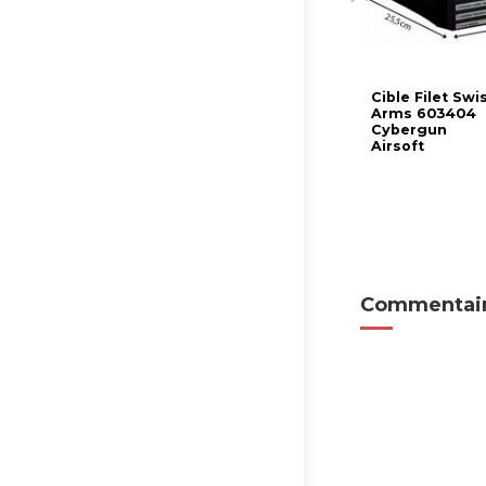
Cible Filet Swi
Arms 603404
Cybergun
Airsoft
Commentair