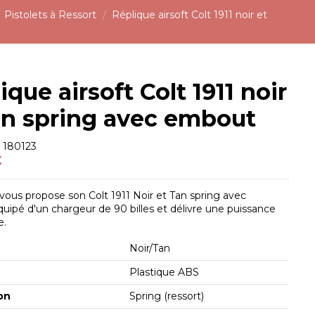
Pistolets à Ressort
Réplique airsoft Colt 1911 noir et
ique airsoft Colt 1911 noir
an spring avec embout
e
180123
€
ous propose son Colt 1911 Noir et Tan spring avec
ipé d'un chargeur de 90 billes et délivre une puissance
e.
Noir/Tan
Plastique ABS
on
Spring (ressort)