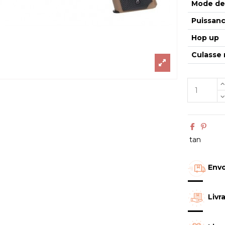
Mode de 
Puissan
Hop up
Culasse 
tan
Envo
Livr