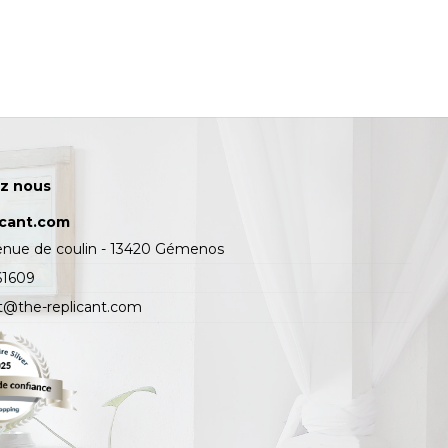
z nous
icant.com
enue de coulin - 13420 Gémenos
61609
t@the-replicant.com