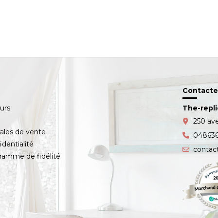
Contacte
ours
The-repl
s
250 av
ales de vente
04863
identialité
contac
amme de fidélité