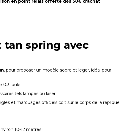
aison en point relais offerte dès 50€ d'achat
et tan spring avec
un
, pour proposer un modèle sobre et leger, idéal pour
0.3 joule .
soires tels lampes ou laser.
es et marquages officiels colt sur le corps de la réplique.
environ 10-12 mètres !