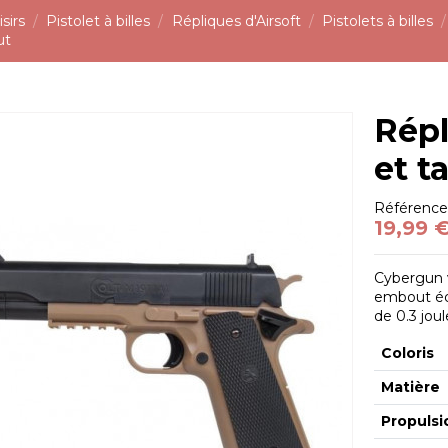
sirs
Pistolet à billes
Répliques d'Airsoft
Pistolets à billes
ut
Répl
et t
Référenc
19,99 
Cybergun v
embout équ
de 0.3 joul
Coloris
Matière
Propulsi