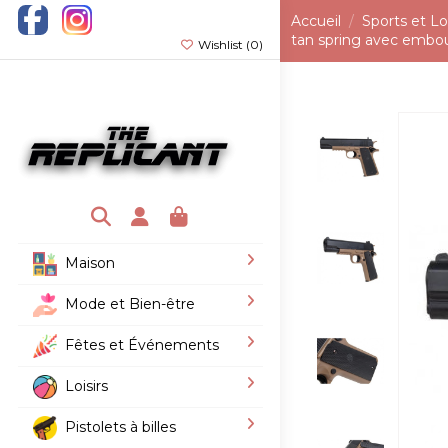
Accueil
Sports et Loi
tan spring avec embo
Wishlist (
0
)
Maison
Mode et Bien-être
Fêtes et Événements
Loisirs
Pistolets à billes