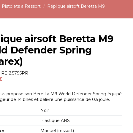
Pistolets à Ressort
Réplique airsoft Beretta M9
ique airsoft Beretta M9
d Defender Spring
arex)
e
RE-2.5795PR
€
us propose son Beretta M9 World Defender Spring équipé
geur de 14 billes et délivre une puissance de 0.5 joule.
Noir
Plastique ABS
on
Manuel (ressort)