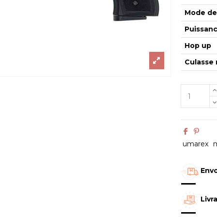
Mode de 
Puissan
Hop up
Culasse 
umarex
Envo
Livr