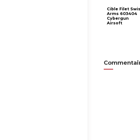
Cible Filet Swi
Arms 603404
Cybergun
Airsoft
Commentair