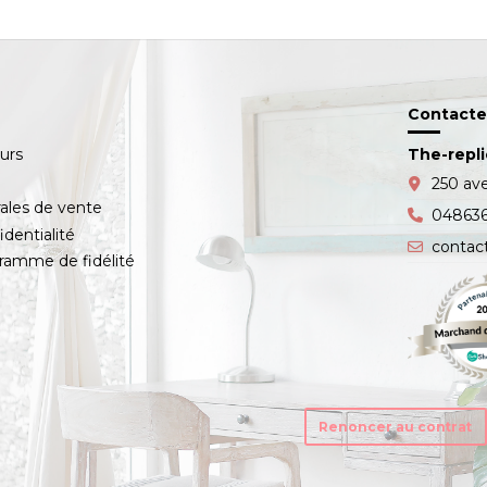
Contacte
ours
The-repl
s
250 av
ales de vente
04863
identialité
contac
amme de fidélité
Renoncer au contrat