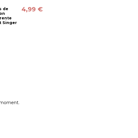
4,99 €
s de
ion
rente
t Singer
e moment.