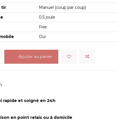
tir
Manuel (coup par coup)
ce
0.5 joule
Fixe
mobile
Oui
Ajouter au panier
m
i rapide et soigné en 24h
aison en point relais ou à domicile