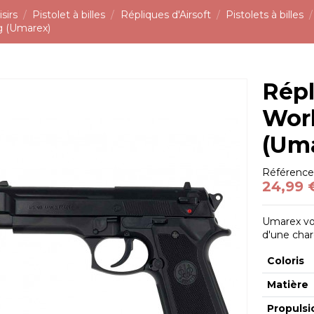
sirs
Pistolet à billes
Répliques d'Airsoft
Pistolets à billes
g (Umarex)
Répl
Worl
(Um
Référenc
24,99 
Umarex vo
d'une char
Coloris
Matière
Propulsi