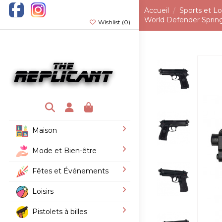
Accueil
Sports et Loi
World Defender Sprin
Wishlist (
0
)
Maison
Mode et Bien-être
Fêtes et Événements
Loisirs
Pistolets à billes