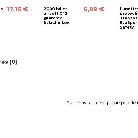
17,15 €
5,99 €
ss
2000 billes
Lunette
airsoft 0,12
protect
gramme
Transpa
kalashnikov
EvaSpor
Safety
es (0)
Aucun avis n'a été publié pour l