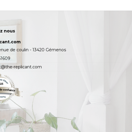
z nous
icant.com
enue de coulin - 13420 Gémenos
61609
t@the-replicant.com