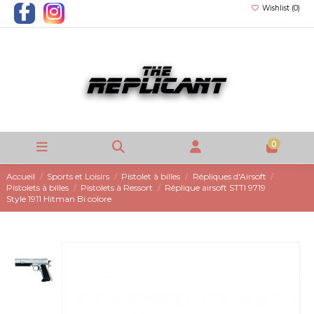
Wishlist (
0
)
0
Accueil
Sports et Loisirs
Pistolet à billes
Répliques d'Airsoft
Pistolets à billes
Pistolets à Ressort
Réplique airsoft STTI 9719
Style 1911 Hitman Bi colore