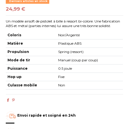
Derniers articles en stock
24,99 €
Un modèle airsoft de pistolet à bille à ressort bi-colore. Une fabrication
ABS et métal (parties internes) lui assure une très bonne solidité.
Coloris
Noir/Argenté
Matière
Plastique ABS
Propulsion
Spring (ressort)
Mode de tir
Manuel (coup par coup)
Puissance
0.5 joule
Hop up
Fixe
Culasse mobile
Non
Envoi rapide et soigné en 24h