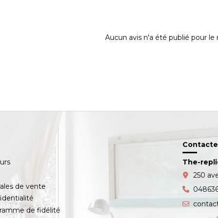
Aucun avis n'a été publié pour l
Contacte
ours
The-repl
s
250 av
ales de vente
04863
identialité
contac
amme de fidélité