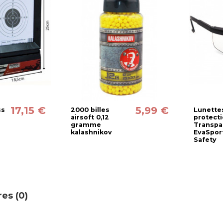
17,15 €
5,99 €
ss
2000 billes
Lunette
airsoft 0,12
protect
gramme
Transpa
kalashnikov
EvaSpor
Safety
es (0)