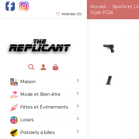
Accueil
Sports et Loi
Style P226
Wishlist (
0
)
Maison
Mode et Bien-être
Fêtes et Événements
Loisirs
Pistolets à billes