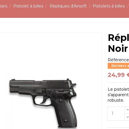
sirs
Pistolet à billes
Répliques d'Airsoft
Pistolets à billes
Répl
Noir
Référenc
Derniers a
24,99 
Le pistole
s'apparent
robuste.