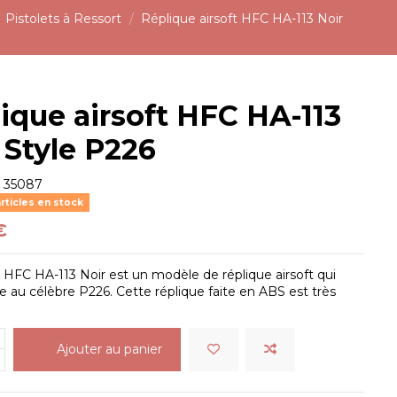
Pistolets à Ressort
Réplique airsoft HFC HA-113 Noir
ique airsoft HFC HA-113
 Style P226
e
35087
rticles en stock
€
t HFC HA-113 Noir est un modèle de réplique airsoft qui
e au célèbre P226. Cette réplique faite en ABS est très
Ajouter au panier