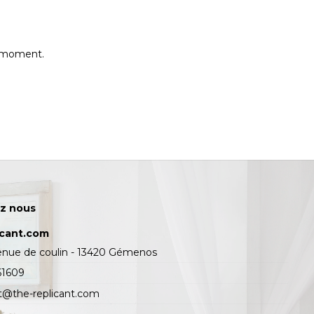
e moment.
z nous
icant.com
enue de coulin - 13420 Gémenos
61609
t@the-replicant.com