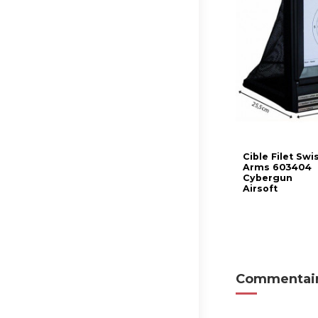
Cible Filet Swi
Arms 603404
Cybergun
Airsoft
Commentair