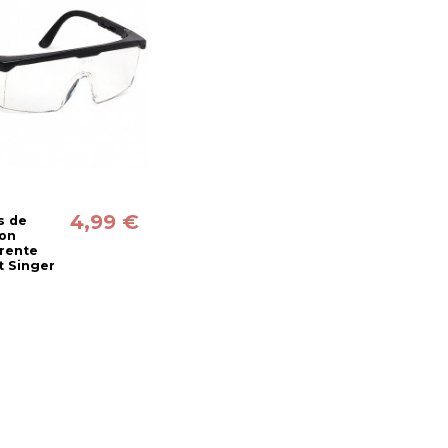
4,99 €
s de
ion
rente
t Singer