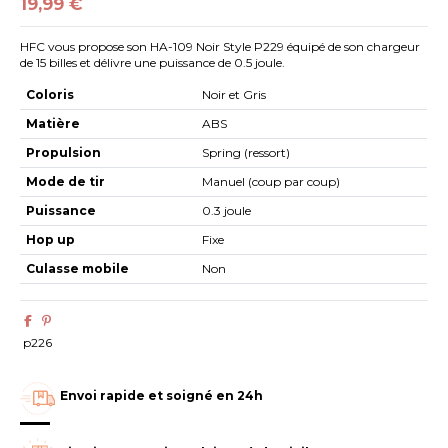
19,99 €
HFC vous propose son HA-109 Noir Style P229 équipé de son chargeur
de 15 billes et délivre une puissance de 0.5 joule.
Coloris
Noir et Gris
Matière
ABS
Propulsion
Spring (ressort)
Mode de tir
Manuel (coup par coup)
Puissance
0.3 joule
Hop up
Fixe
Culasse mobile
Non
p226
Envoi rapide et soigné en 24h