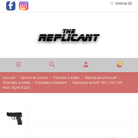
Wishlist (
0
)
0
Accueil
Sports et Loisirs
Pistolet à billes
Répliques d'Airsoft
Pistolets à billes
Pistolets à Ressort
Réplique airsoft HFC HA-109
Noir Style P229