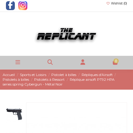
Wishlist (
0
)
0
Accueil
Sports et Loisirs
Pistolet à billes
Répliques d'Airsoft
Pistolets à billes
Pistolets à Ressort
Réplique airsoft PT92 HPA
series spring Cybergun - Métal Noir