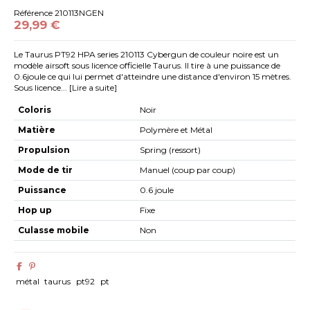
Référence
210113NGEN
29,99 €
Le Taurus PT92 HPA series 210113 Cybergun de couleur noire est un
modèle airsoft sous licence officielle Taurus. Il tire à une puissance de
0.6joule ce qui lui permet d'atteindre une distance d'environ 15 mètres.
Sous licence... [Lire a suite]
Coloris
Noir
Matière
Polymère et Métal
Propulsion
Spring (ressort)
Mode de tir
Manuel (coup par coup)
Puissance
0.6 joule
Hop up
Fixe
Culasse mobile
Non
métal
taurus
pt92
pt