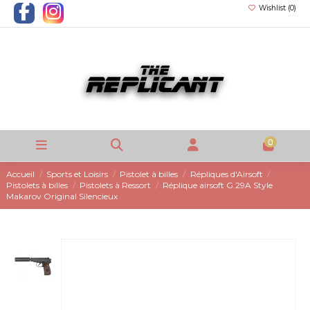
Wishlist (
0
)
0
Accueil
Sports et Loisirs
Pistolet à billes
Répliques d'Airsoft
Pistolets à billes
Pistolets à Ressort
Réplique airsoft G.29A Style
Makarov Original Silencieux