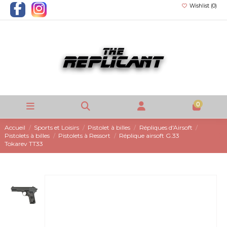
Wishlist (
0
)
0
Accueil
Sports et Loisirs
Pistolet à billes
Répliques d'Airsoft
Pistolets à billes
Pistolets à Ressort
Réplique airsoft G.33
Tokarev TT33