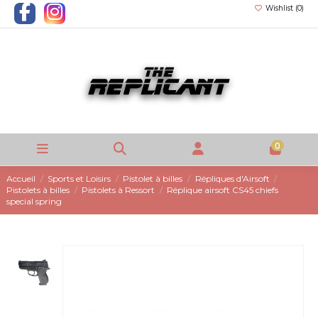
Wishlist (
0
)
0
Accueil
Sports et Loisirs
Pistolet à billes
Répliques d'Airsoft
Pistolets à billes
Pistolets à Ressort
Réplique airsoft CS45 chiefs
special spring