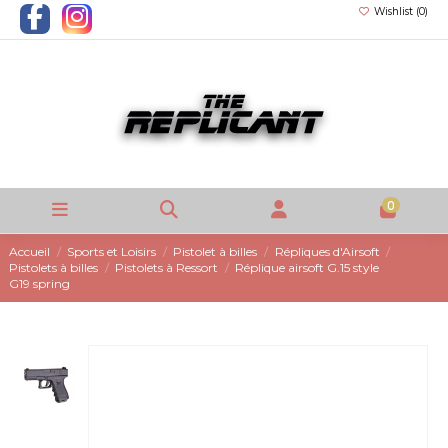
Wishlist (
0
)
0
Accueil
Sports et Loisirs
Pistolet à billes
Répliques d'Airsoft
Pistolets à billes
Pistolets à Ressort
Réplique airsoft G.15 style
G19 spring